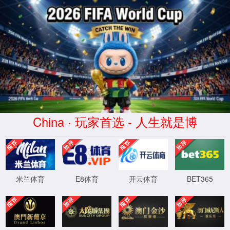
365英国上市|集团有限公司-官
方网站
首页
关于我们
英国365上市集团
企业文化
荣誉资质
形象展示
联系我们
公司
详情
机电安装
暖通工程
电气工程
给排水工程
消防工程
管道工程
弱电智能化
数据中心
AI算力建设
低空巡检
数字孪生
IBMS
AR仿真
楼宇
自动化
通信与网络
安全防范