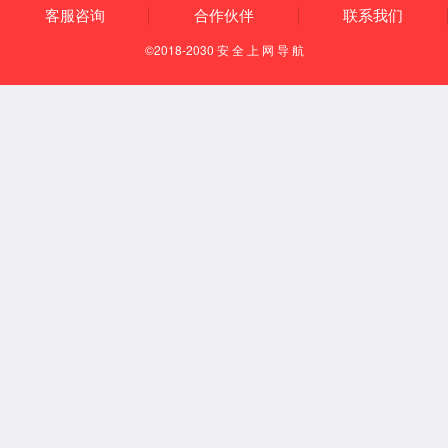
消防工程
管道工程