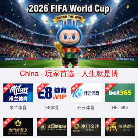
365英国上市|集团有限公司-官
方网站
首页
关于我们
英国365上市集团
企业文化
荣誉资质
形象展示
联系我们
公司
详情
机电安装
暖通工程
电气工程
给排水工程
消防工程
管道工程
弱电智能化
数据中心
AI算力建设
低空巡检
数字孪生
IBMS
AR仿真
楼宇
自动化
通信与网络
安全防范