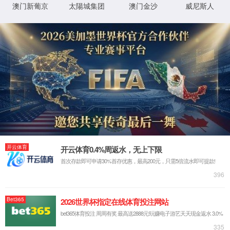
解决方案
数据中心
AI算力建设
低空巡检
数字孪生
IBMS
AR仿真
案例中心
机电工程
弱电智能化
AI创新
新闻资讯
企业新闻
行业资讯
首页
关于我们
英国365上市集团
企业文化
荣誉资质
形象展示
联系我们
公司
详情
机电安装
暖通工程
电气工程
给排水工程
消防工程
管道工程
弱电智能化
数据中心
AI算力建设
低空巡检
数字孪生
IBMS
AR仿真
楼宇
自动化
通信与网络
安全防范