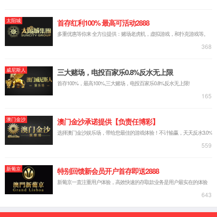
解决方案
数据中心
AI算力建设
低空巡检
数字孪生
IBMS
AR仿真
案例中心
机电工程
弱电智能化
AI创新
新闻资讯
企业新闻
行业资讯
Expert in electromechanical solutions
机电弱电全周期方案解决专家
首页
数字孪生
数据中心
AI算力建设
低空巡检