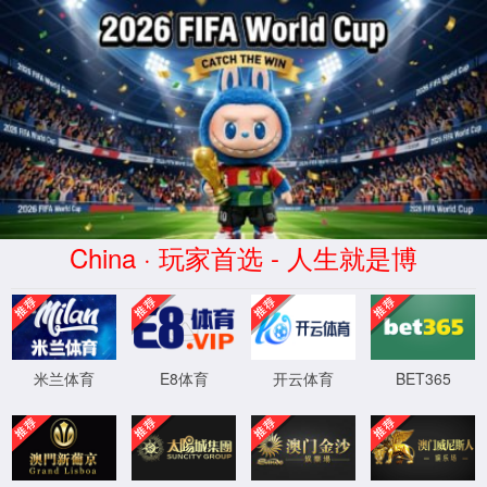
365英国上市|集团有限公司-官
方网站
首页
关于我们
英国365上市集团
企业文化
荣誉资质
形象展示
联系我们
公司
详情
机电安装
暖通工程
电气工程
给排水工程
消防工程
管道工程
弱电智能化
数据中心
AI算力建设
低空巡检
数字孪生
IBMS
AR仿真
楼宇
自动化
通信与网络
安全防范