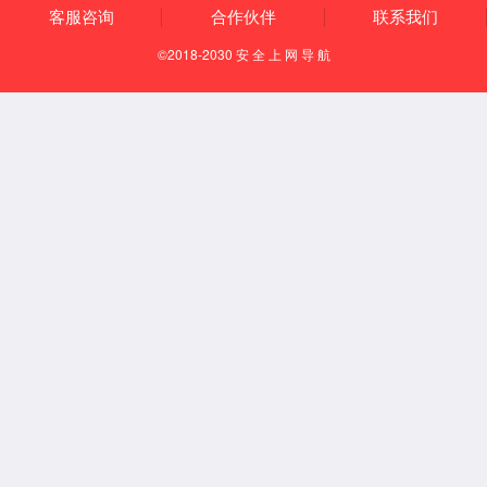
数字孪生
IBMS
AR仿真