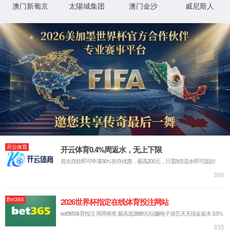
解决方案
数据中心
AI算力建设
低空巡检
数字孪生
IBMS
AR仿真
案例中心
机电工程
弱电智能化
AI创新
新闻资讯
企业新闻
行业资讯
首页
关于我们
英国365上市集团
企业文化
荣誉资质
形象展示
联系我们
公司
详情
机电安装
暖通工程
电气工程
给排水工程
消防工程
管道工程
弱电智能化
数据中心
AI算力建设
低空巡检
数字孪生
IBMS
AR仿真
楼宇
自动化
通信与网络
安全防范