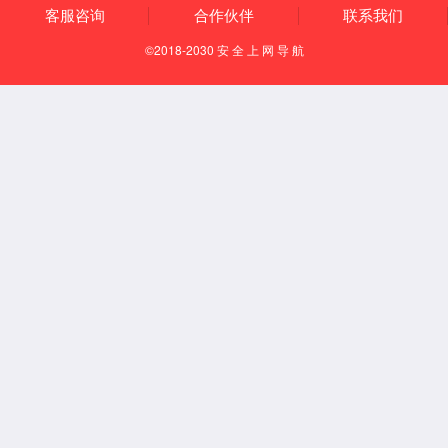
数字孪生
IBMS
AR仿真