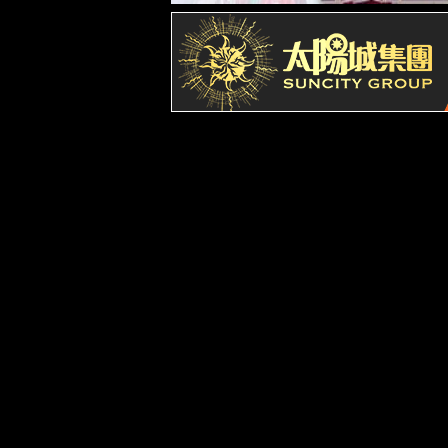
暖通工程
预约参观
查看详情
‹‹
1