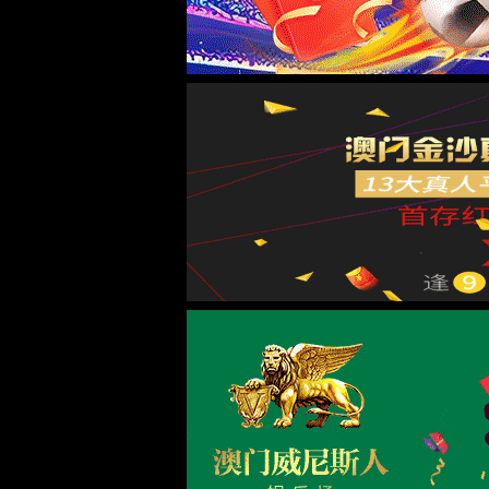
新闻资讯
企业新闻
行业资讯
首页
关于我们
英国365上市集团
企业文化
荣誉资质
形象展示
联系我们
公司
机电安装
暖通工程
电气工程
给排水工程
消防工程
管道工程
弱电智能化
数据中心
AI算力建设
低空巡检
数字孪生
IBMS
AR仿真
楼宇
解决方案
数据中心
AI算力建设
低空巡检
数字孪生
IBMS
AR仿真
案例中心
机电工程
弱电智能化
AI创新
新闻资讯
企业新闻
行业资讯