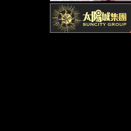
管道工程
预约参观
查看详情
‹‹
1
››