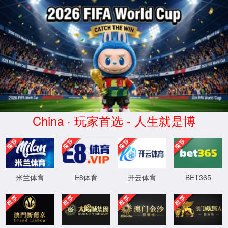
365英国上市|集团有限公司-官
方网站
首页
关于我们
英国365上市集团
企业文化
荣誉资质
形象展示
联系我们
公司
详情
机电安装
暖通工程
电气工程
给排水工程
消防工程
管道工程
弱电智能化
数据中心
AI算力建设
低空巡检
数字孪生
IBMS
AR仿真
楼宇
自动化
通信与网络
安全防范