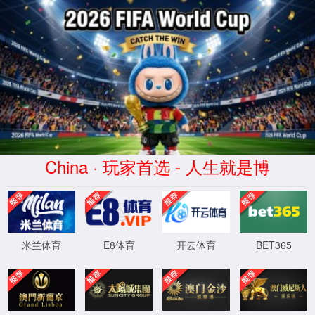
365英国上市|集团有限公司-官方网站
WTS-WAF拦截详情
出现该页面的原因:
1.你的请求是黑客攻击
2.你的请求合法但触发了安全规则,请提交问题反馈
XML 地图