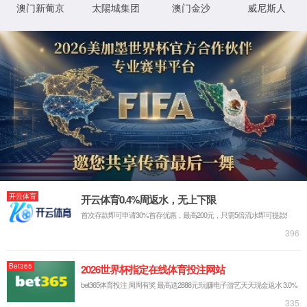
案例中心
机电工程
弱电智能化
AI创新
新闻资讯
企业新闻
行业资讯
首页
关于我们
英国365上市集团
企业文化
荣誉资质
形象展示
联系我们
公司
详情
机电安装
暖通工程
电气工程
给排水工程
消防工程
管道工程
弱电智能化
数据中心
AI算力建设
低空巡检
数字孪生
IBMS
AR仿真
楼宇
自动化
通信与网络
安全防范
解决方案
数据中心
AI算力建设
低空巡检
数字孪生
IBMS
AR仿真
案例中心
机电工程
弱电智能化
AI创新