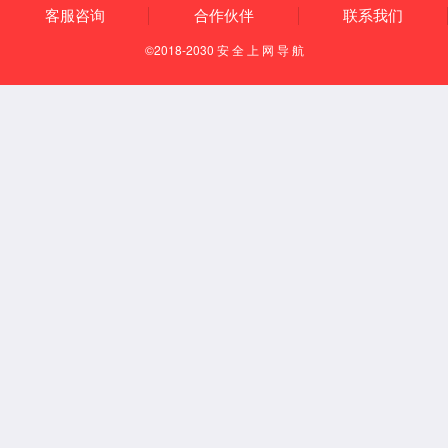
成都弱电工程引领建筑智能化转型，打造高效能数字基础设施
在建筑智能化转型浪潮中，成都弱电工程作为核心支撑技
术，正通过系统化集成与技术创新重构建筑效能。其以智能网
络、安防监控
查看详情
2026-01-24 09:36:18
大规模的管道工程施工需要周密的计划与协调
在大规模管道工程施工中，周密的计划与高效协调是保障项
目顺利推进的基础。涉及长距离铺设、多工种协同及复杂环境适
应，任何
查看详情
2026-01-24 09:35:00
吉林通风安装工程公司兼容工业废气处理，联动VOCs在线监测
在现代工业生产中，环境治理已成为企业运营的重要组成部
分。吉林通风安装工程公司若能将传统通风系统升级为兼容工业
废气处理
查看详情
2026-01-24 09:32:15
前瞻性的智能化弱电工程持续赋能建筑智慧化进程
随着数字化技术的快速发展，智能化弱电工程已成为现代建
筑不可或缺的神经系统。通过集成通信、安防、自动化控制等子
系统，弱