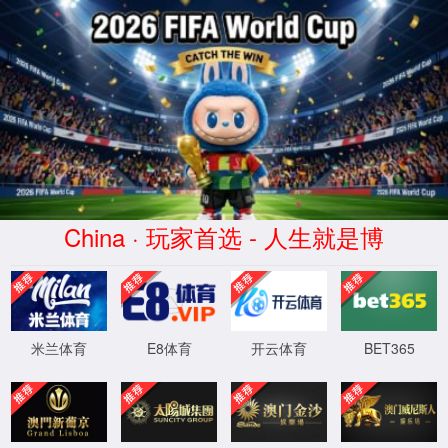
365英国上市|集团有限公司-官
方网站
首页
关于我们
英国365上市集团
企业文化
荣誉资质
形象展示
联系我们
公司
详情
机电安装
暖通工程
电气工程
给排水工程
消防工程
管道工程
弱电智能化
数据中心
AI算力建设
低空巡检
数字孪生
IBMS
AR仿真
楼宇
自动化
通信与网络
安全防范
解决方案
数据中心
AI算力建设
低空巡检
数字孪生
IBMS
AR仿真