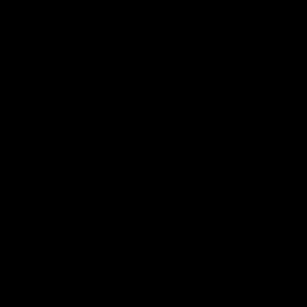
中交·滨江国际五、六期
预约参观
查看详情