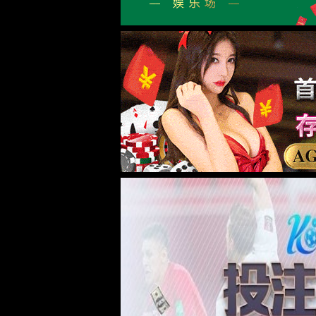
合作热线：18108000877
超600+ 众多行业案例
首页
案例中心
机电工程
弱电智能化
AI创新